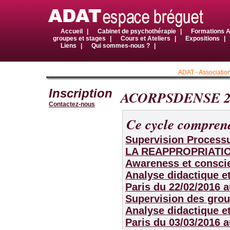
Accueil
|
Cabinet de psychothérapie
|
Formations
groupes et stages
|
Cours et Ateliers
|
Expositions
|
Liens
|
Qui sommes-nous ?
|
ADAT - Association
Inscription
ACORPSDENSE 2
Contactez-nous
Ce cycle comprend
Supervision Process
LA REAPPROPRIATI
Awareness et conscie
Analyse didactique et
Paris
du 22/02/2016 a
Supervision des grou
Analyse didactique et
Paris
du 03/03/2016 a